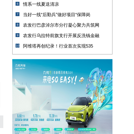
情系一线夏送清凉
6
当好一线“后勤兵”做好项目“保障岗
7
农发行巴彦淖尔市分行凝心聚力共筑网
8
农发行乌拉特前旗支行开展反洗钱金融
9
阿维塔再创纪录！行业首次实现535
10