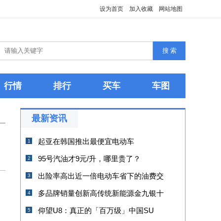
设为首页
加入收藏
网站地图
行情
排行
买车
车图
最新资讯
起亚在韩国推出最便宜电动车
1
95号汽油才9元/升，哪里贵了？
2
出险率高出近一倍电动车省下的油费交
3
多品牌销量创新高传统新能源金九银十
4
仰望U8：真正的「百万级」中国SU
5