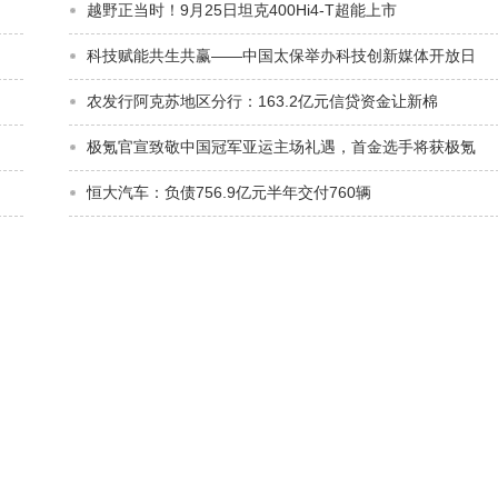
越野正当时！9月25日坦克400Hi4-T超能上市
科技赋能共生共赢——中国太保举办科技创新媒体开放日
农发行阿克苏地区分行：163.2亿元信贷资金让新棉
极氪官宣致敬中国冠军亚运主场礼遇，首金选手将获极氪
恒大汽车：负债756.9亿元半年交付760辆