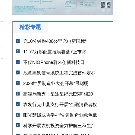
精彩专题
充10分钟跑400公里充电新国标“
1
11.77万起配置拉满睿蓝7上市将
2
不仅NIOPhone蔚来创新科技日
3
池黄高铁信号系统工程完成首件定标
4
2023世界制造业大会开幕“最聪明
5
高端局新秀：星途星纪元ES亮相20
6
农发行克山县支行开展“金融消费者权
7
阳光慧碳成功举办“先进制造业绿色低
8
科学开展农机投资全力护航三秋生产
9